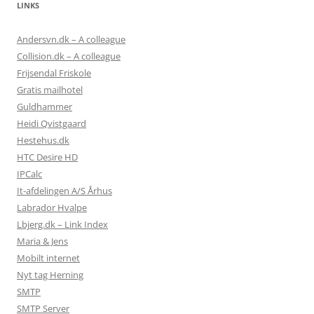
LINKS
Andersvn.dk – A colleague
Collision.dk – A colleague
Frijsendal Friskole
Gratis mailhotel
Guldhammer
Heidi Qvistgaard
Hestehus.dk
HTC Desire HD
IPCalc
It-afdelingen A/S Århus
Labrador Hvalpe
Lbjerg.dk – Link Index
Maria & Jens
Mobilt internet
Nyt tag Herning
SMTP
SMTP Server