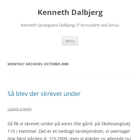
Skip
to
Kenneth Dalbjerg
content
Kenneth Qvistgaard Dalbjerg, IT Konsulent ved århus
Menu
MONTHLY ARCHIVES:
OCTOBER 2008
Så blev der skrevet under
Leave a reply
Så fik vi skrevet under på vores lille gård, på Skolevangsvej
110 i Hammel. Det er et nedlagt landejendom, vi overtager
dog først gården d. 1/3-2009, men vi glæder os allerede nu