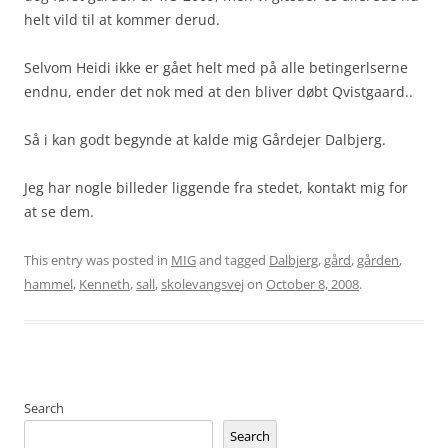
helt vild til at kommer derud.
Selvom Heidi ikke er gået helt med på alle betingerlserne
endnu, ender det nok med at den bliver døbt Qvistgaard..
Så i kan godt begynde at kalde mig Gårdejer Dalbjerg.
Jeg har nogle billeder liggende fra stedet, kontakt mig for
at se dem.
This entry was posted in
MIG
and tagged
Dalbjerg
,
gård
,
gården
,
hammel
,
Kenneth
,
sall
,
skolevangsvej
on
October 8, 2008
.
Search
Search