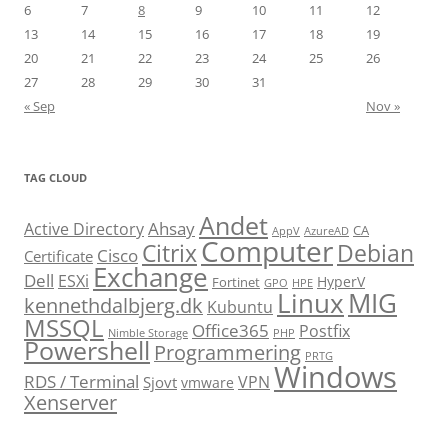
6
7
8
9
10
11
12
13
14
15
16
17
18
19
20
21
22
23
24
25
26
27
28
29
30
31
« Sep
Nov »
TAG CLOUD
Andet
Ahsay
Active Directory
CA
AppV
AzureAD
Computer
Citrix
Debian
Cisco
Certificate
Exchange
Dell
ESXi
HyperV
Fortinet
GPO
HPE
Linux
MIG
kennethdalbjerg.dk
Kubuntu
MSSQL
Office365
Postfix
Nimble Storage
PHP
Powershell
Programmering
PRTG
Windows
RDS / Terminal
VPN
Sjovt
vmware
Xenserver