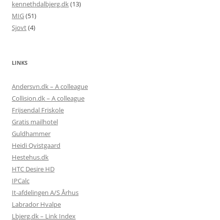
kennethdalbjerg.dk
(13)
MIG
(51)
Sjovt
(4)
LINKS
Andersvn.dk – A colleague
Collision.dk – A colleague
Frijsendal Friskole
Gratis mailhotel
Guldhammer
Heidi Qvistgaard
Hestehus.dk
HTC Desire HD
IPCalc
It-afdelingen A/S Århus
Labrador Hvalpe
Lbjerg.dk – Link Index