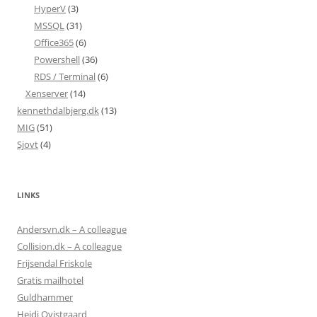
HyperV
(3)
MSSQL
(31)
Office365
(6)
Powershell
(36)
RDS / Terminal
(6)
Xenserver
(14)
kennethdalbjerg.dk
(13)
MIG
(51)
Sjovt
(4)
LINKS
Andersvn.dk – A colleague
Collision.dk – A colleague
Frijsendal Friskole
Gratis mailhotel
Guldhammer
Heidi Qvistgaard