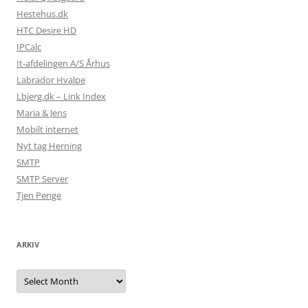
Hestehus.dk
HTC Desire HD
IPCalc
It-afdelingen A/S Århus
Labrador Hvalpe
Lbjerg.dk – Link Index
Maria & Jens
Mobilt internet
Nyt tag Herning
SMTP
SMTP Server
Tjen Penge
ARKIV
Arkiv